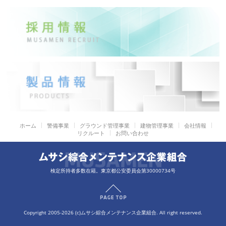
ホーム
警備事業
グラウンド管理事業
建物管理事業
会社情報
リクルート
お問い合わせ
検定所持者多数在籍。東京都公安委員会第30000734号
Copyright 2005-2026 (c)ムサシ綜合メンテナンス企業組合. All right reserved.