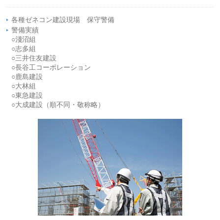
各種ゼネコン建設現場 保守警備
警備実績
○淺沼組
○志多組
○三井住友建設
○長谷工コーポレーション
○鹿島建設
○大林組
○東急建設
○大成建設（順不同・敬称略）