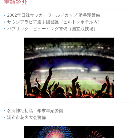
実績紹介
2002年日韓サッカーワールドカップ 渋谷駅警備
サウジアラビア選手団警護（ヒルトンホテル内）
パブリック ビューイング警備（国立競技場）
各所神社初詣 年末年始警備
調布市花火大会警備