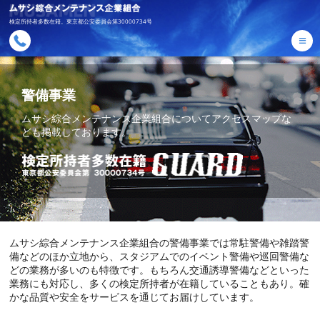
検定所持者多数在籍。東京都公安委員会第30000734号
≡
警備事業
ムサシ綜合メンテナンス企業組合について
アクセスマップな
ども掲載しております。
ムサシ綜合メンテナンス企業組合の警備事業では常駐警備や雑踏警
備などのほか立地から、スタジアムでのイベント警備や巡回警備な
どの業務が多いのも特徴です。もちろん交通誘導警備などといった
業務にも対応し、多くの検定所持者が在籍していることもあり。確
かな品質や安全をサービスを通じてお届けしています。